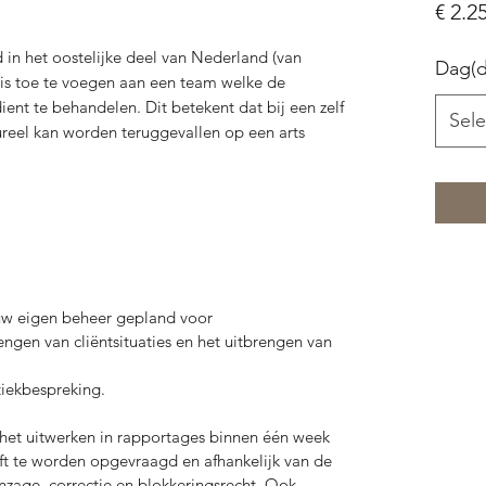
€ 2.2
 in het oostelijke deel van Nederland (van
Dag(d
is toe te voegen aan een team welke de
ient te behandelen. Dit betekent dat b
ij een zelf
Sele
ureel kan worden teruggevallen op een arts
uw eigen beheer gepland voor
engen van cliëntsituaties en het uitbrengen van
tiekbespreking.
f het uitwerken in rapportages binnen één week
eft te worden opgevraagd
en afhankelijk van de
nzage, correctie en blokkeringsrecht.
Ook