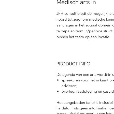
Medisch arts in
JPH consult biedt de mogelijkheid
noord tot zuid) om medische kenn
aanvragen in het sociaal domein d
te bepalen termijn/periode struct
binnen het team op één locatie.
PRODUCT INFO
De agenda van een arts wordt in 
spreekuren voor het in kaart br
adviezen;
overleg, raadpleging en casuïs
Het aangeboden tarief is inclusie
na dato, mits geen informatie ho
mogelijkheid tot gebruik van het i