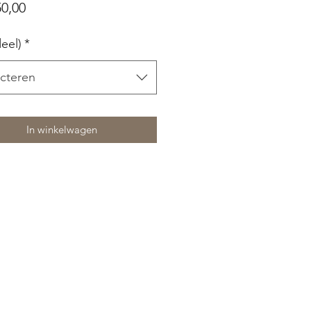
Prijs
50,00
eel)
*
cteren
In winkelwagen