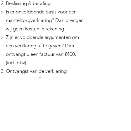
Beslissing & betaling
Is er onvoldoende basis voor een
mantelzorgverklaring? Dan brengen
wij geen kosten in rekening.
Zijn er voldoende argumenten om
een verklaring af te geven? Dan
ontvangt u een factuur van €400,-
(incl. btw).
Ontvangst van de verklaring
Na betaling stellen wij de
mantelzorgverklaring op en sturen
deze naar u toe.
Indien nodig nemen wij nog
aanvullend contact met u op.
U kunt de verklaring vervolgens zelf
indienen bij uw gemeente.